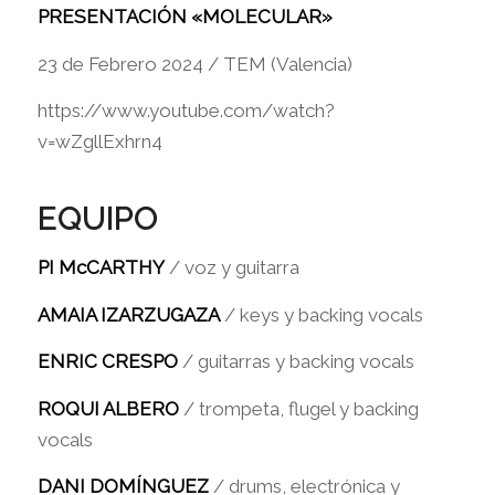
PRESENTACIÓN «MOLECULAR»
23 de Febrero 2024 / TEM (Valencia)
https://www.youtube.com/watch?
v=wZgllExhrn4
EQUIPO
PI McCARTHY
/ voz y guitarra
AMAIA IZARZUGAZA
/ keys y backing vocals
ENRIC CRESPO
/ guitarras y backing vocals
ROQUI ALBERO
/ trompeta, flugel y backing
vocals
DANI DOMÍNGUEZ
/ drums, electrónica y